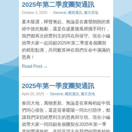
2025年第二季度團契通訊
October 1, 2025
-
General
,
團契通訊
,
屬天雲地
夏木蔭濃，蟬聲漸起。無論是在書聲朗朗的查
經中彼此勉勵，還是在盛夏微風裡攜手同行，
我們都再次經歷到主的同在與保守。現在小編
就帶大家一起回顧2025年第二季度各個團契
的精彩點滴，共同數算神在我們生命中滿滿的
恩典！
Read Post →
2025年第一季度團契通訊
April 25, 2025
-
General
,
團契通訊
,
屬天雲地
春回大地，萬物更新。無論是在寒梅初綻中我
們同心禱告，還是迎著暖陽一同出行陪伴，都
讓我們深切經歷到主的恩典與引領。現在小編
就帶大家一同回顧各個團契在2025年第一季
度的豐盛旅程，共同見證主在我們中間奇妙的