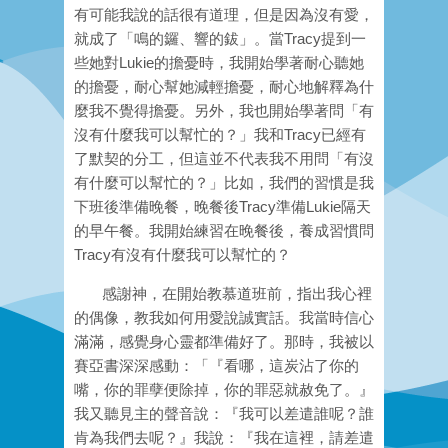
有可能我說的話很有道理，但是因為沒有愛，
就成了「鳴的鑼、響的鈸」。當Tracy提到一
些她對Lukie的擔憂時，我開始學著耐心聽她
的擔憂，耐心幫她減輕擔憂，耐心地解釋為什
麼我不覺得擔憂。另外，我也開始學著問「有
沒有什麼我可以幫忙的？」我和Tracy已經有
了默契的分工，但這並不代表我不用問「有沒
有什麼可以幫忙的？」比如，我們的習慣是我
下班後準備晚餐，晚餐後Tracy準備Lukie隔天
的早午餐。我開始練習在晚餐後，養成習慣問
Tracy有沒有什麼我可以幫忙的？
感謝神，在開始教慕道班前，指出我心裡
的偶像，教我如何用愛說誠實話。我當時信心
滿滿，感覺身心靈都準備好了。那時，我被以
賽亞書深深感動：「『看哪，這炭沾了你的
嘴，你的罪孽便除掉，你的罪惡就赦免了。』
我又聽見主的聲音說：『我可以差遣誰呢？誰
肯為我們去呢？』我說：『我在這裡，請差遣