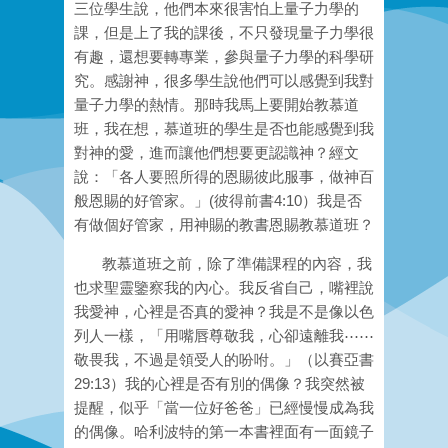
三
位學生說，他們本來很害怕上量子力學的
課，但是上了我的課後，不只發現量子力學很
有趣，還
想要轉專業，參與量子力學的科學研
究。感謝神，很多學生說他們可以感覺到我對
量子力學的熱
情。那時我馬上要開始教慕道
班，我在想，慕道班的學生是否也能感覺到我
對神的愛，進而讓他們想要更認識神？經文
說：「各人要照所得的恩賜彼此服事，做神百
般恩賜的好管家。」(彼得前書4:10）我是否
有做個好管家，用神賜的教書恩賜教慕道班？
教慕道班之前，除了準備課程的內容，我
也求聖靈鑒察我的內心。我反省自己，嘴裡說
我愛神，心裡是否真的愛神？我是不是像以色
列人一樣，「用嘴唇尊敬我，心卻遠離我⋯⋯
敬畏我，不過是領受人的吩咐。」（以賽亞書
29:13）我的心裡是否有別的偶像？我突然被
提醒，似乎「當一位好爸爸」已經慢慢成為我
的偶像。哈利波特的第一本書裡面有一面鏡子