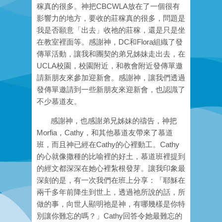
稼真的很多。神把CBCWLA放在了一個很有
影響力的地方，要收的莊稼真的很多，問題是
我是否願意「出去」收祂的莊稼，還是只是坐
在教室裡面等。感謝神，DC和Flora組織了發
傳單活動，讓我和團契的弟兄姊妹走出去，在
UCLA校園，校園附近，和教會附近發傳單邀
請新朋友來參加迎新會。感謝神，讓我們透過
發傳單邀請到一些新朋友來迎新會，也認識了
不少慕道友。
感謝神，也感謝弟兄姊妹的禱告，神把
Morfia，Cathy，和其他慕道友帶來了慕道
班，而且神已經在Cathy的心裡動工。Cathy
的心就像撒種的比喻裡的好土，慕道班裡提到
的經文都深深在她心裡紮根發芽。讓我印象最
深刻的是，有一次我們在班上分享：「耶穌在
兩千多年前降生到世上，透過祂所說的話，所
做的事，向世人顯明祂是神，有哪幾樣是你特
別讓你難忘的嗎？」Cathy回答令她最難忘的