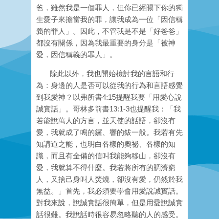
爸，雖然我是一個罪人，但你已經賜下你的獨
生愛子來擔當我的罪，讓我成為一位「因信稱
義的罪人」。因此，不管我是不是「好爸爸」
都沒有關係，因為我最重要的身分是「被神
愛，因信稱義的罪人」。
除此以外，我也開始檢討我的言語和行
為：身邊的人是否可以從我的行為和言語感覺
到我愛神？以弗所書4:15提醒我要「用愛心說
誠實話」。哥林多前書13:1-3也提醒我：「我
若能說萬人的方言，並天使的話語，卻沒有
愛，我就成了鳴的鑼、響的鈸一般。我若有先
知講道之能，也明白各樣的奧祕、各樣的知
識，而且有全備的信叫我能夠移山，卻沒有
愛，我就算不得什麼。我若將所有的賙濟窮
人，又捨己身叫人焚燒，卻沒有愛，仍然於我
無益。」首先，我必須要學會用愛說誠實話。
對我來說，說誠實話很簡單，但是用愛說誠實
話很難。我說話時很容易忽略聽的人的感受。