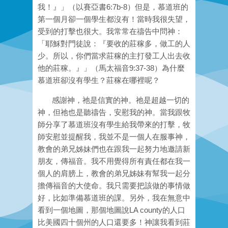
我！』」（以賽亞書6:7b-8）但是，慕道班的
第一個月卻一個學生都沒有！當時我很失望，
受到的打擊也很大。我常常在禱告中問神：
「耶穌對門徒說：『要收的莊稼多，做工的人
少。所以，你們當求莊稼的主打發工人出去收
他的莊稼。』」（馬太福音9:37-38）為什麼
慕道班卻沒有學生？莊稼在哪裡呢？
感謝神，祂是信實的神。祂是超越一切的
神，但祂也是聽禱告，安慰我的神。當我跟牧
師分享了慕道班沒有學生給我帶來的打擊，牧
師安慰並提醒我，我並不是一個人在服事神，
教會的弟兄姊妹們也在跟我一起努力地邀請新
朋友，傳福音。我不用覺得所有責任都在我一
個人的肩膀上，教會的弟兄姊妹有幫我一起分
擔傳福音的大使命。我只需要把該做的事情做
好，比如準備慕道班的課。另外，我在無意中
看到一個地圖，那個地圖說LA county的人口
比美國四十個州的人口還要多！神讓我看到莊