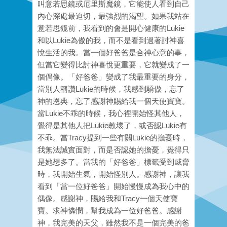
叫意若思鏡或厄里斯魔鏡，它能使人看到自己
內心深處最迫切，最強烈的渴望。如果我站在
意若思鏡前，我看到的會是開心健康的Lukie
和以Lukie為傲的我，而不是看到過著討神喜
悅生活的我。當一個好爸爸是合神心意的事，
但當它變得比討神喜悅更重要，它就變成了一
個偶像。「好爸爸」變成了我最重要的身分，
當別人稱讚Lukie的時候，我感到驕傲，忘了
神的恩典，忘了感謝神賜給我一個天使寶寶。
當Lukie不乖的時候，我心裡開始怪其他人，
覺得是其他人把Lukie教壞了，或否認Lukie有
不乖。當Tracy提到一些有關Lukie的擔憂時，
我無法誠實面對，而是否認她的擔憂，覺得只
是她想多了。當我的「好爸爸」標籤受到威脅
時，我開始生氣，開始怪別人。感謝神，讓我
看到「當一位好爸爸」開始慢慢成為我心中的
偶像。感謝神，賜給我和Tracy一個天使寶
寶。求神憐憫，幫我成為一位好爸爸。感謝
神，我完美的天父，雖然我不是一個完美的爸