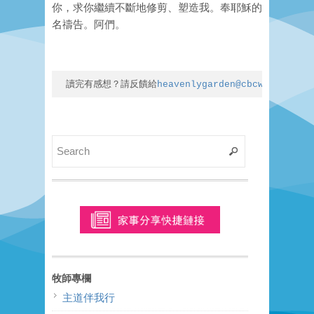
你，求你繼續不斷地修剪、塑造我。奉耶穌的
名禱告。阿們。
讀完有感想？請反饋給
heavenlygarden@cbcwla.org
！
牧師專欄
主道伴我行