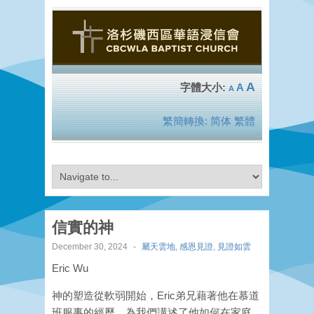
A
A
A
繁簡轉換:
简体
繁體
信實的神
December 30, 2024
-
屬天雲地
,
感恩見證
,
見證如雲
Eric Wu
神的塑造從軟弱開始，Eric弟兄藉著他在慕道
班服事的經歷，為我們講述了他如何在家庭、