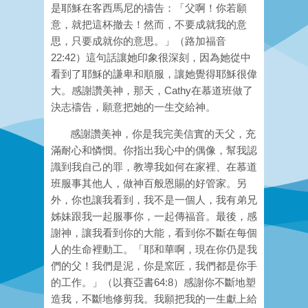
是耶穌在客西馬尼的禱告：「父啊！你若願
意，就把這杯撤去！然而，不要成就我的意
思，只要成就你的意思。」（路加福音
22:42）這句話讓她印象很深刻，因為她從中
看到了耶穌的謙卑和順服，讓她覺得耶穌很偉
大。感謝讚美神，那天，Cathy在慕道班做了
決志禱告，願意把她的一生交給神。
感謝讚美神，你是我完美信實的天父，充
滿耐心和憐憫。你指出我心中的偶像，幫我認
識到我自己的罪，教導我如何在家裡、在慕道
班服事其他人，做神百般恩賜的好管家。另
外，你也讓我看到，我不是一個人，我有弟兄
姊妹跟我一起服事你，一起傳福音。最後，感
謝神，讓我看到你的大能，看到你不斷在每個
人的生命裡動工。「耶和華啊，現在你仍是我
們的父！我們是泥，你是窯匠，我們都是你手
的工作。」（以賽亞書64:8）感謝你不斷地塑
造我，不斷地修剪我。我願把我的一生獻上給