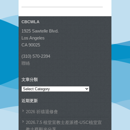
CBCWLA
1925 Sawtelle Blvd.
Los Angeles
CA 90025
(310) 570-2394
聯絡
文章分類
文
章
近期更新
分
類
2026 祈禱退修會
2026.7.5 植堂宣教士差派禮-USC植堂宣
教士蔡毅光分享