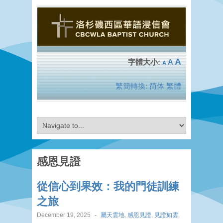
A
A
A
繁簡轉換:
简体
繁體
感恩見證
從信心到果效：我的門徒訓練
之旅
December 19, 2025
-
屬天雲地
,
感恩見證
,
見證如雲
,