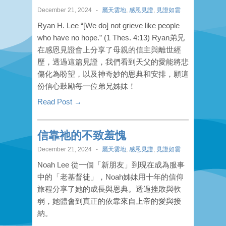
December 21, 2024
-
屬天雲地
,
感恩見證
,
見證如雲
Ryan H. Lee “[We do] not grieve like people
who have no hope.” (1 Thes. 4:13) Ryan弟兄
在感恩見證會上分享了母親的信主與離世經
歷，透過這篇見證，我們看到天父的愛能將悲
傷化為盼望，以及神奇妙的恩典和安排，願這
份信心鼓勵每一位弟兄姊妹！
Read Post →
信靠祂的不致羞愧
December 21, 2024
-
屬天雲地
,
感恩見證
,
見證如雲
Noah Lee 從一個「新朋友」到現在成為服事
中的「老基督徒」，Noah姊妹用十年的信仰
旅程分享了她的成長與恩典。透過挫敗與軟
弱，她體會到真正的依靠來自上帝的愛與接
納。