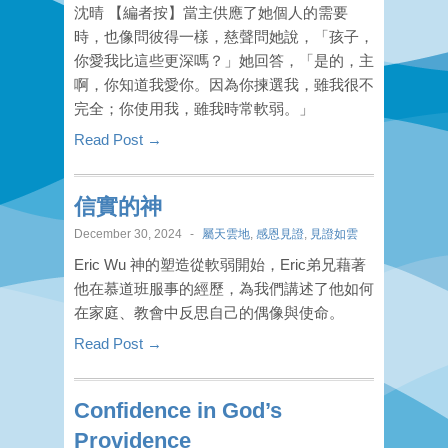
沈晴 【編者按】當主供應了她個人的需要
時，也像問彼得一樣，慈聲問她說，「孩子，
你愛我比這些更深嗎？」她回答，「是的，主
啊，你知道我愛你。因為你揀選我，雖我很不
完全；你使用我，雖我時常軟弱。」
Read Post →
信實的神
December 30, 2024
-
屬天雲地
,
感恩見證
,
見證如雲
Eric Wu 神的塑造從軟弱開始，Eric弟兄藉著
他在慕道班服事的經歷，為我們講述了他如何
在家庭、教會中反思自己的偶像與使命。
Read Post →
Confidence in God’s
Providence