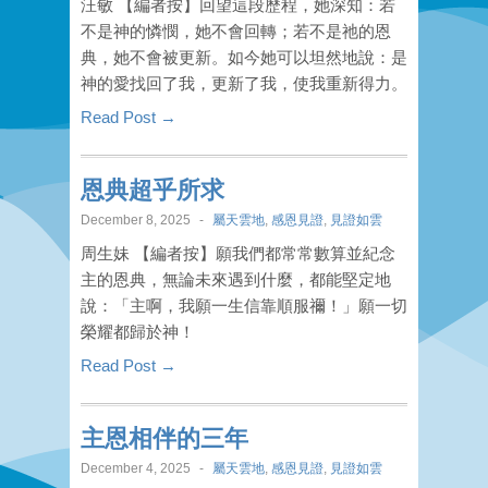
汪敏 【編者按】回望這段歷程，她深知：若
不是神的憐憫，她不會回轉；若不是祂的恩
典，她不會被更新。如今她可以坦然地說：是
神的愛找回了我，更新了我，使我重新得力。
Read Post →
恩典超乎所求
December 8, 2025
-
屬天雲地
,
感恩見證
,
見證如雲
周生妹 【編者按】願我們都常常數算並紀念
主的恩典，無論未來遇到什麼，都能堅定地
說：「主啊，我願一生信靠順服禰！」願一切
榮耀都歸於神！
Read Post →
主恩相伴的三年
December 4, 2025
-
屬天雲地
,
感恩見證
,
見證如雲