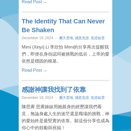
Read Post →
The Identity That Can Never
Be Shaken
December 19, 2024
-
屬天雲地
,
感恩見證
,
見證如雲
Mimi (Xinyi) Li 李欣怡 Mimi的分享再次提醒我
們，即便在身份認同被挑戰的低谷，上帝的愛
依然是穩固的根基。
Read Post →
感謝神讓我找到了依靠
December 19, 2024
-
屬天雲地
,
感恩見證
,
見證如雲
陳思霽 思霽姊妹用她親身的經歷讓我們看
見，無論身處人生的迷茫還是職場的挑戰，神
的愛始終是最堅實的依靠。願這份分享也成為
你心中的鼓勵與祝福！