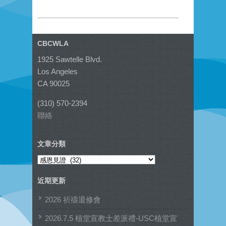
CBCWLA
1925 Sawtelle Blvd.
Los Angeles
CA 90025
(310) 570-2394
聯絡
文章分類
文
章
近期更新
分
類
2026 祈禱退修會
2026.7.5 植堂宣教士差派禮-USC植堂宣