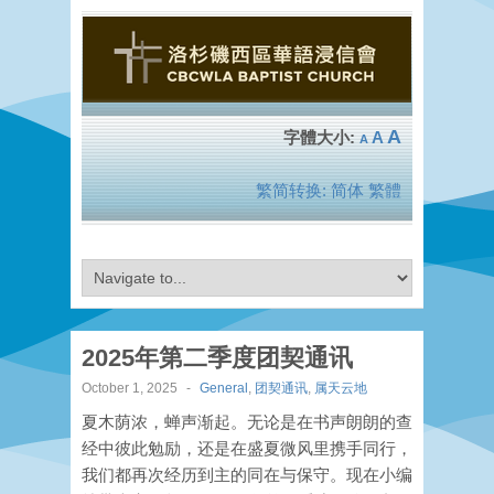
A
A
A
繁简转换:
简体
繁體
2025年第二季度团契通讯
October 1, 2025
-
General
,
团契通讯
,
属天云地
夏木荫浓，蝉声渐起。无论是在书声朗朗的查
经中彼此勉励，还是在盛夏微风里携手同行，
我们都再次经历到主的同在与保守。现在小编