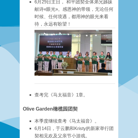
6月29日主日， 和平团契全体弟兄姊妹
献诗«眼光»。感恩神的带领，无论任何
时候、任何境遇，都用神的眼光来看
待，永远有盼望！
查考完《马太福音》1章。
Olive Garden
橄榄园团契
本季度继续查考《马太福音》。
6月14日，于云鹏和Kristy的新家举行团
契相见欢及父亲节小游戏。