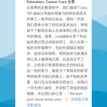
Education: Cancer Care 分享
在春季的宣教课程中，我们邀请了Lisa
YiP 姊妹分享她长期参与的癌症病患关
怀事工—角声癌症协会。课程一开始，
我们简单介绍了癌症的基本知识，帮助
孩子了解癌症病人在身体和心理上所面
对的挑战。
接着，Lisa姊妹分享了协会
如何透过受过训练的同工，投入在第一
线的关怀服事中，包括长期稳定地陪
伴、提供实际协助、帮助病患与家属在
身心灵上健康地过渡，以及设立手工
坊，让癌友们有团契彼此支持的机会。
这一切的努力，都是为了将福音的盼望
带给病患与他们的家人。由于隐私的考
量，我们无法实地探访癌友们，但我们
一同为他们祷告，并录制了简短的鼓励
视频，传达我们的心意：「We love
you! Jesus loves you!」
活动照片和
录影链结