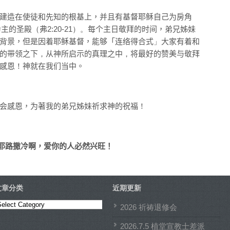
建造在使徒和先知的根基上，
并且
有基督耶稣自己为
房角
为主的圣殿
（
弗2:20-21
）
。
每个主日敬拜的时间，
弟兄姊妹
背景，
但是因着耶稣基督，
能够「连络
得合式
」
大家有着
和
的带领
之下
，
从
神
所启示的
真理
之中
，
将最好的赞美
与
敬拜
感恩
！
神就在我们当中。
会感恩，
为著
我的弟兄姊妹
祈求神的祝福
！
耶路撒冷啊，爱你的人必然兴旺！
文章分类
近期更新
文
2026 祈祷退修会
章
2026.7.5 植堂宣教士差派
分