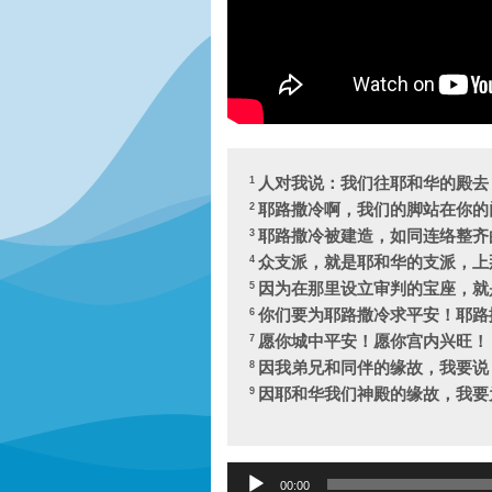
人对我说：我们往耶和华的殿去
1
耶路撒冷啊，我们的脚站在你的
2
耶路撒冷被建造，如同连络整齐
3
众支派，就是耶和华的支派，上
4
因为在那里设立审判的宝座，就
5
你们要为耶路撒冷求平安！耶路
6
愿你城中平安！愿你宫内兴旺！
7
因我弟兄和同伴的缘故，我要说
8
因耶和华我们神殿的缘故，我要
9
Audio
00:00