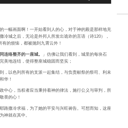
Up/Down
Arrow
keys
to
的一幅画面啊！一开始看到人的心，对于神的殿是那样地充
increase
撒冷城之后，无论是外邦人所发出诡诈的言语（诗120）
，
or
所有的烦恼，都被抛到九霄云外
！
decrease
volume.
同连络整齐的一座城。
」
仿佛让我们看到，城里的每块石
完美地连结，使得整座城稳固而坚实
；
到，以色列所有的支派一起集结，与负责献祭的祭司、利未
和华！
政中心，当权者应当秉持着神的律法，施行公义与审判，所
敬畏的心！
耶路撒冷求福，为了她的平安与兴旺祷告。可想而知，这座
为神就在其中。