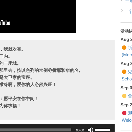
主
上
活动
Aug 
祈
，我就欢喜。
(Morn
门内。
的一座城。
Aug 
那里去，按以色列的常例称赞耶和华的名。
兒
是大卫家的宝座。
Scho
撒冷啊，爱你的人必然兴旺！
Sep 
會籍
：愿平安在你中间！
Sep 
为你求福！
迎
Welc
Use
00:00