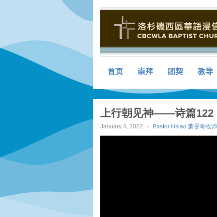
首页
崇拜
团契
教导
上行朝见神——诗篇122
January 4, 2022
-
Pastor Hsiao 萧旻奇牧师