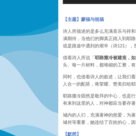
Player
【主题】
蒙福与
祝福
诗人所描述的是多么充满喜乐与祥和
满期待
，
当他们的脚真正踏入到耶路
或是路途中遇到的艰辛（诗12
1），
借着诗人所说「
耶路撒冷被建造，如
头
、
每一片材料
，
都堆砌的工整
，
有
同时
，
也借着诗人的叙述，让我们看
人合一的配搭，将荣耀、赞美归给耶
耶路撒冷固然是敬拜的中心，也是行
有来到这里的人，对神都应当要存著
城内的人们，充满著神的慈爱
，
为著
城何等重要，她连结了百姓的心，因
【
默想
】