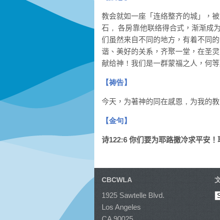
教会就如一座「连络整齐的城」，
被
石
，
各房靠他联络得合式，渐渐成
们
虽然
来自不同的
地方，有着不同的
谐、美好的关系
，齐聚一堂，
在
圣灵
献给神
！
我们是一群蒙福之人
，何等
【祷告】
今天，
为著
神
的同在
感恩
，
为
我的教
【
金句
】
诗12
2
:
6
你们要为耶路撒冷求平安！
CBCWLA
1925 Sawtelle Blvd.
Los Angeles
CA 90025