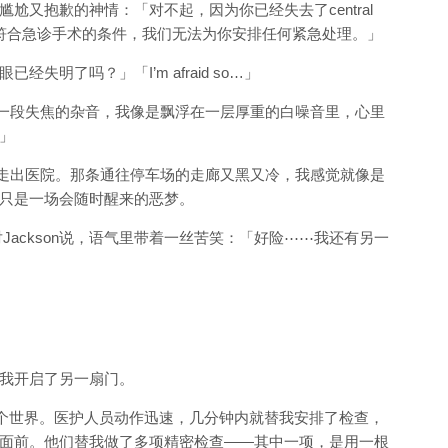
尬又抱歉的神情：「对不起，因为你已经失去了central
你不符合急诊手术的条件，我们无法为你安排任何紧急处理。」
已经失明了吗？」「I’m afraid so…」
就像一段失焦的杂音，我像是飘浮在一层厚重的白噪音里，心里
」
一起走出医院。那条通往停车场的走廊又黑又冷，我感觉就像是
只是一场会随时醒来的恶梦。
对Jackson说，语气里带着一丝苦笑：「好险
⋯⋯
我还有另一
我开启了另一扇门。
一个世界。医护人员动作迅速，几分钟内就替我安排了检查，
面前。他们替我做了多项精密检查
——
其中一项，是用一根