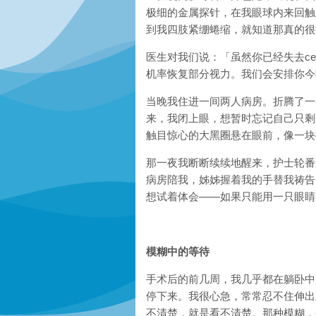
极细的金属探针，在我眼球内来回触压
到我四肢紧绷蜷缩，就知道那真的很
医生对我们说：「虽然你已经失去cent
机率恢复部分视力。我们会安排你今
当晚我住进一间两人病房。折腾了一
来，我闭上眼，想暂时忘记自己只剩
触目惊心的大黑圈悬在眼前，像一块
那一夜我断断续续地醒来，护士轮番进
病房陪我，姊姊握着我的手替我祷告
想试着体会
——
如果只能用一只眼睛
模糊中的等待
手术后的前几周，我几乎都在躺卧中
停下来。我很心急，常常忍不住伸出
不清楚，就是看不清楚。那种模糊，