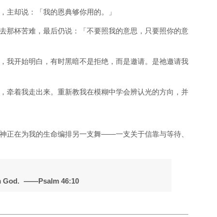
，主却说：「我的恩典够你用的。」
去那杯苦难，最后仍说：「不要照我的意思，只要照你的意
，我开始明白，有时黑暗不是拒绝，而是邀请。是祂邀请我
，牵着我走出来。重新教我在模糊中学会辨认光的方向，并
神正在为我的生命编排另一支舞
——
一支关于信靠与等待、
 am God. ——Psalm 46:10