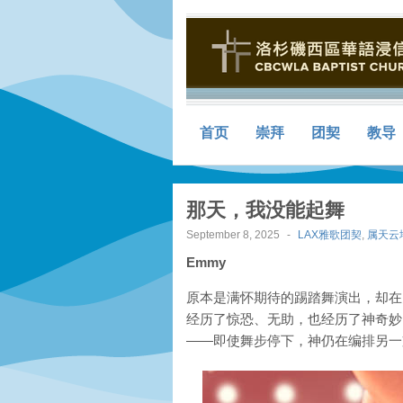
首页
崇拜
团契
教导
那天，我没能起舞
September 8, 2025
-
LAX雅歌团契
,
属天云
Emmy
原本是满怀期待的踢踏舞演出，却在
经历了惊恐、无助，也经历了神奇妙
——即使舞步停下，神仍在编排另一