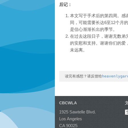
后记：
本文写于手术后的第四周。感
同，可能需要长达
6
至
12
个月
是信心渐渐长出的季节。
在过去这段日子，谢谢无数弟
的安慰和支持。谢谢你们的爱
未远离。
读完有感想？请反馈给
heavenlygar
CBCWLA
1925 Sawtelle Blvd.
Los Angeles
CA 90025