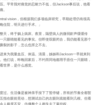
。平常我对痛觉的忍耐力不低，但Jackson事后说，他看
痛。
ral vision，但根据我们多项临床研究，早期处理仍有很高
晚住院，明天进行手术。」
整天，终于躺上病床。夜里，隔壁病人的微弱鼾声缓缓传
一只眼睛能看见的事实。但即使双眼闭合，我仍能看见那个
撕裂的影子，怎么也挥之不去。
来为我量血压、体温。清晨，姊姊和Jackson一早就来到
。他们说，昨晚回家后，不约而同地都用手捂住一只眼睛，
看世界，是什么感觉。
度过。生活像是被神亲手按下了暂停键，所有的节奏全都暂
五指在眼前晃动，想测试自己的左眼到底能看到几根。但看
令人极度不安，仿佛整个人都失去了掌控权。