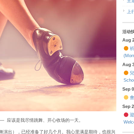
主
上
活动
Aug 
祈
(Morn
Aug 
兒
Scho
Sep 
會籍
Sep 
迎
—
应该是我尽情跳舞、开心收场的一天。
Welc
l（踢踏舞演出），已经准备了好几个月。我心里满是期待，也很兴