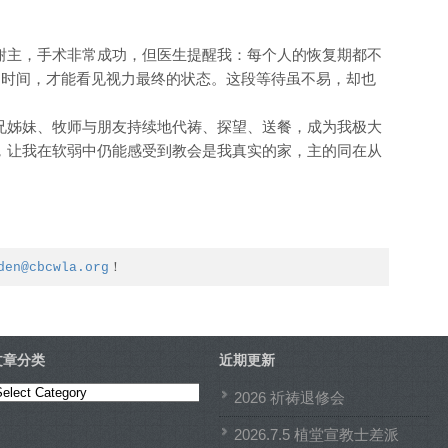
谢主，手术非常成功，但医生提醒我：每个人的恢复期都不
的时间，才能看见视力最终的状态。这段等待虽不易，却也
兄姊妹、牧师与朋友持续地代祷、探望、送餐，成为我极大
，让我在软弱中仍能感受到教会是我真实的家，主的同在从
den@cbcwla.org
！
文章分类
近期更新
文
2026 祈祷退修会
章
2026.7.5 植堂宣教士差派
分