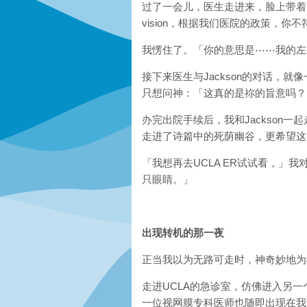
过了一会儿，医生走进来，脸上带着尴
vision，根据我们医院的政策，
我愣住了。「你的意思是
⋯⋯
我的左眼
接下来医生与Jackson的对话，
只想问神：「这真的是祢的旨意吗？
办完出院手续后，我和Jackson
走进了诗篇中的死荫幽谷，更希望这
「我想再去UCLA ER试试看，」我
只眼睛。」
出现转机的那一夜
正当我以为无路可走时，神奇妙地为
走进UCLA的急诊室，仿佛进入另
一位视网膜专科医师也随即出现在我