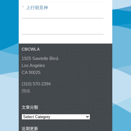
上行朝見神
CBCWLA
1925 Sawtelle Blvd.
Los Angeles
CA 90025
(310) 570-2394
聯絡
文章分類
文
章
近期更新
分