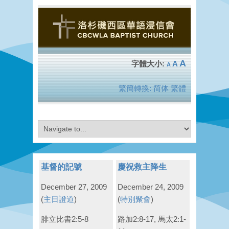
A
A
A
繁簡轉換:
简体
繁體
基督的記號
慶祝救主降生
December 27, 2009
December 24, 2009
(
主日證道
)
(
特別聚會
)
腓立比書2:5-8
路加2:8-17, 馬太2:1-